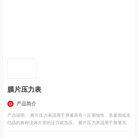
膜片压力表
产品简介
产品说明： 膜片压力表适用于测量具有一定腐蚀性、非凝固或非
结晶的各种流体介质的压力或负压。 膜片压力表适用于测量无爆
炸危险、不结晶、不凝固、有较高粘度，但对铜和铜合金无腐蚀
作用的液体、气体或蒸汽的压力。 主要技术指标： 相对湿度不大