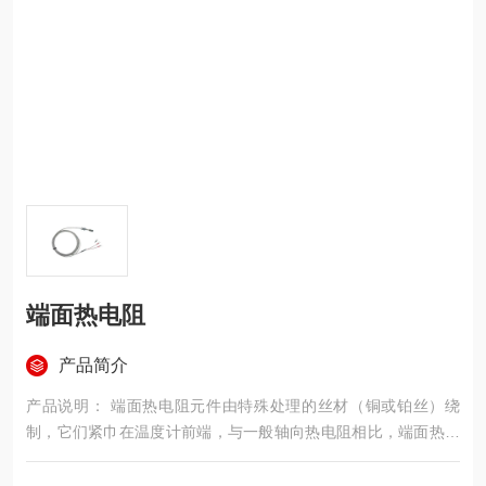
端面热电阻
产品简介
产品说明： 端面热电阻元件由特殊处理的丝材（铜或铂丝）绕
制，它们紧巾在温度计前端，与一般轴向热电阻相比，端面热电
阻能更正确和迅速地反映被测端面的实际温度状况，它的制作方
法很多，品种形式多样，适合于电厂汽轮机及电机轴瓦或其它机