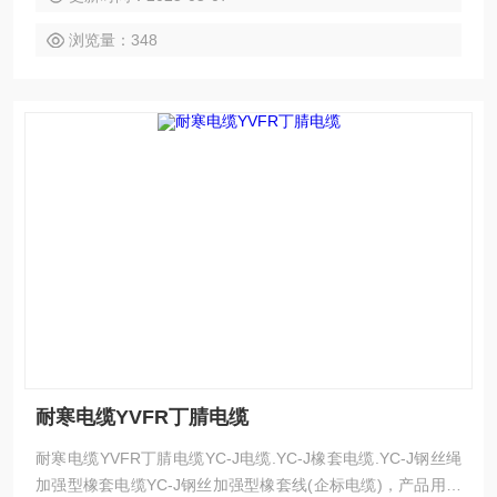
境条件如日晒、水沸、接触泥水、机油、酸碱液体等条件下使
浏览量：348
用，同时具有一定的耐气候性和耐油、耐溶剂性。
耐寒电缆YVFR丁腈电缆
耐寒电缆YVFR丁腈电缆YC-J电缆.YC-J橡套电缆.YC-J钢丝绳
加强型橡套电缆YC-J钢丝加强型橡套线(企标电缆)，产品用于