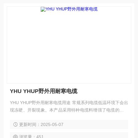
YHU YHUP野外用耐寒电缆
YHU YHUP野外用耐寒电缆用途 常规系列电缆低温环境下会出
现冻硬、开裂现象。本产品采用特种电缆料增强了电缆的耐寒
性，具有耐高低温（-55—70℃），耐磨，耐溶剂，阻燃以及
更新时间：2025-05-07
抗干扰能力强，电性能可靠稳定，使用柔软等特点。在过去的
若干年中，TPU在不同的线缆应用上正逐步取代很多材料，特
浏览量：451