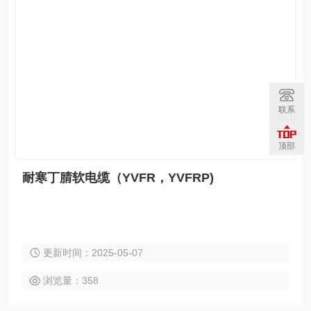
通讯线路，本产品已广泛应用于冶金、电力、船舶、港口等行
业。导电线芯采用软结构，确保电缆柔软性能好。 绝缘和
保护层材料采用丁聚物，提高电缆柔软特性和防腐、耐寒特
性。 绝缘线芯分色，为敷设安装提供方便。 可按顾客
需要，在缆芯两侧增加钢丝绳或其他承力元件(YVFB-G型)。
二、特点： 特别柔软，尤耐弯折，往返移动，平稳不
联系
扭。 室内户外，适应温度，酸碱油盐，均能防护。 选
材严格，工艺，性能可靠，寿命长久。
顶部
耐寒丁腈软电缆（YVFR，YVFRP)
更新时间：2025-05-07
浏览量：358