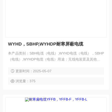
WYHD，SBHP,WYHDP耐寒屏蔽电缆
本产品类别：SBH电缆（电线）,WYHD电缆（电线），SBHP
（电线）,WYHDP电缆（电线）用途：无线电装置及其他场合
用分类： 橡套电缆WYHD电缆，耐寒屏蔽电缆-WYHDP电缆，
更新时间：2025-05-07
野外用耐寒屏蔽电缆-WYHDP电缆，WYHD24*1.5电缆,WYHP
野外用铜丝屏蔽软电缆（企业标准）本产品供交流额定电压50
浏览量：375
0V及以下的野外环境中。使用在野外耐一定的摩擦，其中使用
镀锡铜丝使得铜丝能够得到长时间保护不容易收到污染。用途
本产品使用于交流电压500V及以下野外环境中 使用条件环境
温度为-40℃~+50℃，相对湿度为25±3%。电缆线芯的长期允
许工作温度不超过+70℃。