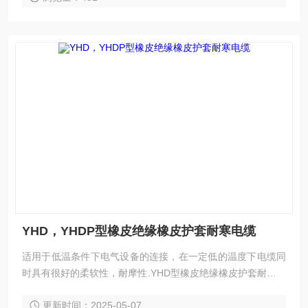
别是PVC和合成橡胶。适用于需要在岩石的地表上进行拖拽，
在沙漠或冰雪上拖动的各种电器仪器、电子设备，野外控制系
统等。 YHU YHUP野外用耐寒电缆使用条件及执行标准 额定
电压：300/300V 长期工作温度：-45—80℃（短暂-50—9
0℃） 执行标准：企业标准 YHU YHUP野外用耐寒电缆产品结
构：（示意图）
YHD，YHDP型橡皮绝缘橡皮护套耐寒电缆
适用于低温条件下电气设备的连接，在一定低的温度下电缆同
时具有很好的柔软性，耐摩性.YHD型橡皮绝缘橡皮护套耐寒电
缆技术要求1、工作温度-60℃～+100℃；2、电缆抗撕、耐磨
更新时间：2025-05-07
等机械性能好；3、额定电压为450/750V；4、可以在复杂环