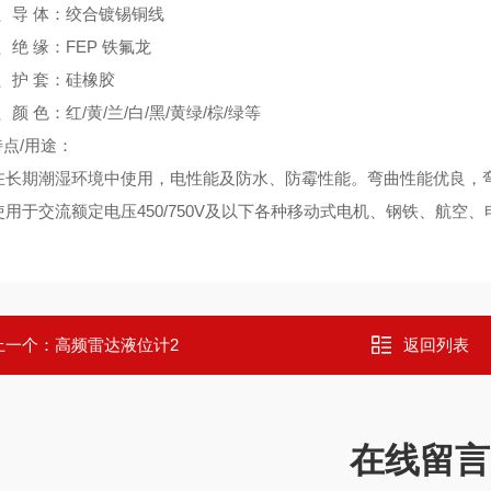
导 体：绞合镀锡铜线
绝 缘：FEP 铁氟龙
护 套：硅橡胶
 色：红/黄/兰/白/黑/黄绿/棕/绿等
/用途：
期潮湿环境中使用，电性能及防水、防霉性能。弯曲性能优良，弯
于交流额定电压450/750V及以下各种移动式电机、钢铁、航空
上一个：
高频雷达液位计2
返回列表
在线留言