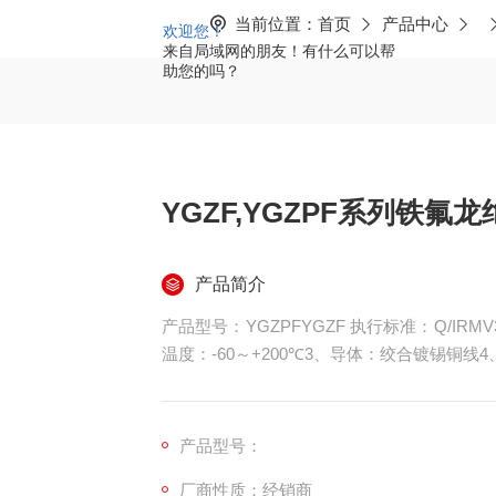
当前位置：
首页
产品中心
欢迎您！
来自局域网的朋友！有什么可以帮
助您的吗？
YGZF,YGZPF系列铁
产品简介
产品型号：YGZPFYGZF 执行标准：Q/IRMV
温度：-60～+200℃3、导体：绞合镀锡铜线
兰/白/黑/黄绿/棕/绿等特点/用途： 在
能优良，弯曲半径为电缆外径16倍，可移动使
动式电机、钢铁、航空、电厂、石化等高温环
产品型号：
厂商性质：经销商