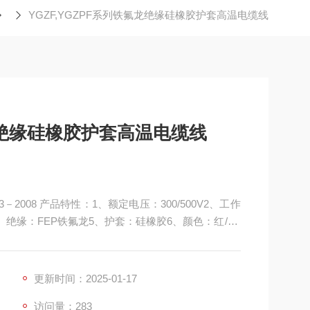
YGZF,YGZPF系列铁氟龙绝缘硅橡胶护套高温电缆线
氟龙绝缘硅橡胶护套高温电缆线
3－2008 产品特性：1、额定电压：300/500V2、工作
4、绝缘：FEP铁氟龙5、护套：硅橡胶6、颜色：红/黄/
长期潮湿环境中使用，电性能及防水、防霉性能。弯曲性
用。 使用于交流额定电压450/750V及以下各种移
境中使用。
更新时间：2025-01-17
访问量：283