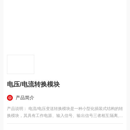
电压/电流转换模块
产品简介
产品说明： 电流/电压变送转换模块是一种小型化插装式结构的转
换模块，其具有工作电源、输入信号、输出信号三者相互隔离,能
将输入的交流电压或交流电流转换成(4～20)mA或(1～5)V标准信
号输出，具有精度高，线性好，调试简单、工作稳定可靠等特