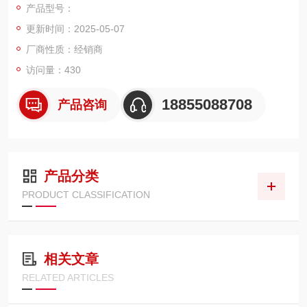
产品型号：
的长期允许工作温度：AVP-105、RVP-105型……应不超过10
更新时间：2025-05-07
5℃；其他型号……应不超过70℃
厂商性质：经销商
访问量：430
18855088708
产品咨询
产品分类
PRODUCT CLASSIFICATION
相关文章
RELATED ARTICLES