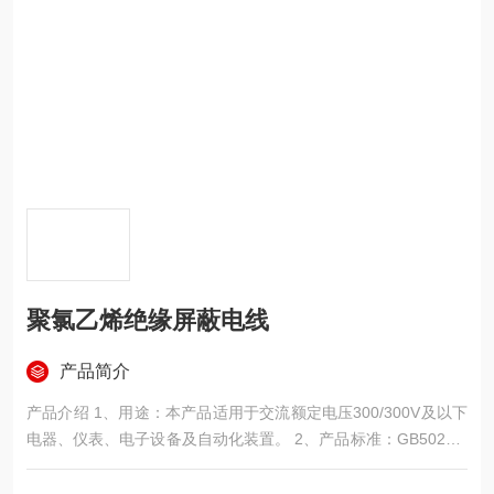
聚氯乙烯绝缘屏蔽电线
产品简介
产品介绍 1、用途：本产品适用于交流额定电压300/300V及以下
电器、仪表、电子设备及自动化装置。 2、产品标准：GB5023.5
-86《额定电压450/750V及以下聚氯乙烯绝缘电缆（电线）屏蔽
电线》 3、使用特性：1）额定电压U0/U为300/300V；2）电缆