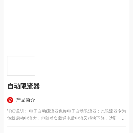
自动限流器
产品简介
详细说明： 电子自动缓流器也称电子自动限流器；此限流器专为
负载启动电流大，但随着负载通电后电流又很快下降，达到一个
平衡状态而设计的仪表，地洞电流一般为正常使用电流的5-10
倍，大电流持续时间短，一般20-40秒，其主要技术特征是所述