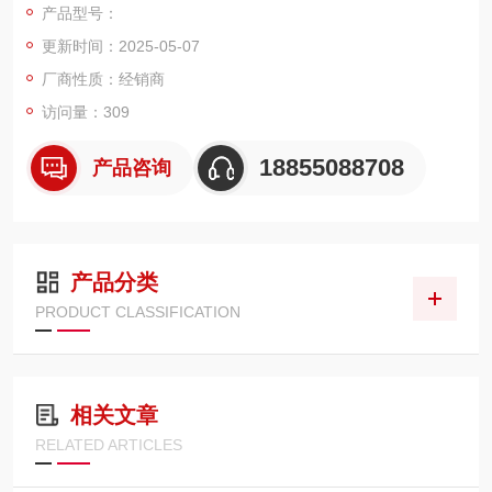
产品型号：
的限流器是保护盒内设有与负载串联连接的自动调压线路板，自
更新时间：2025-05-07
动调压电器由自动移相电路单元电路单元控制可控硅控制导通
角、延时电路单元控制继电器电路单元和直流供电电路组成。本
厂商性质：经销商
限流器自动改变可控硅控制极的导电角，使加在负载两端的电压
访问量：309
逐步增大，达到额定值。 技术参数及规格 1、使用电压：220v或
110v 2、限流值：≤30A 3、空载功率：≤5W 4、启动时间：≥3-5
18855088708
产品咨询
min 使用方法 1、安装线路图（单相连接） 2、输入电压220V或1
10V，N为低线，负载可直接接入限流器中； 3、启动时间已调整
好 4、本限流器可装在电源箱或配电箱内
产品分类
PRODUCT CLASSIFICATION
相关文章
RELATED ARTICLES