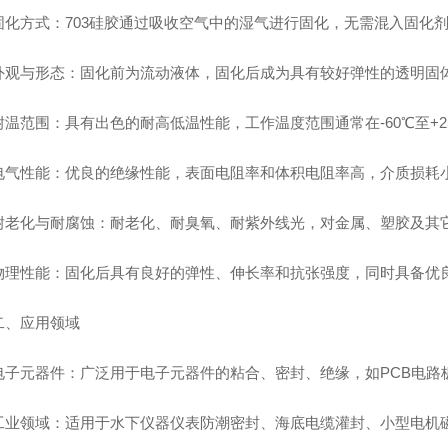
方式：703硅胶通过吸收空气中的湿气进行固化，无需混入固化剂
与形态：固化前为流动液体，固化后成为具有较好弹性的透明固体
范围：具有出色的耐高低温性能，工作温度范围通常在-60℃至+25
性能：优良的绝缘性能，表面电阻率和体积电阻率高，介质损耗
化与耐腐蚀：耐老化、耐臭氧、耐紫外线光，对金属、塑胶及其
性能：固化后具有良好的弹性、伸长率和抗张强度，同时具备优良
应用领域
元器件：广泛用于电子元器件的粘合、密封、绝缘，如PCB电路
领域：适用于水下仪器仪表防潮密封、海底电缆灌封、小型电机磁