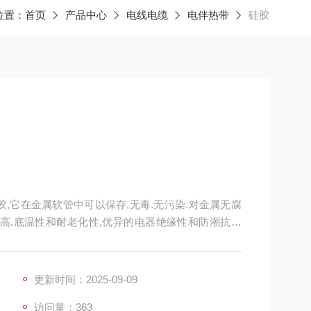
位置：
首页
产品中心
电线电缆
电伴热带
硅胶
耐高.底温性和耐老化性,优异的电器绝缘性和防潮抗震
属非金属.塑料和橡胶。适用各种电子元件.仪表.仪器水
更新时间：2025-09-09
访问量：363