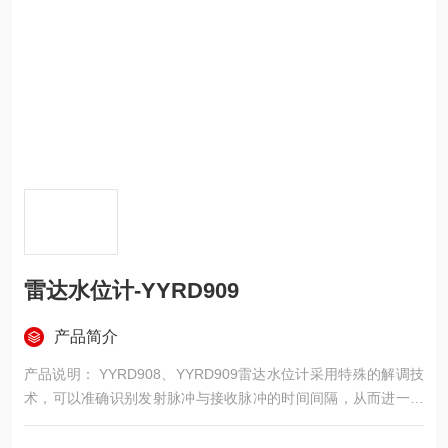
雷达水位计-YYRD909
产品简介
产品说明： YYRD908、YYRD909雷达水位计采用特殊的解调技
术，可以准确识别发射脉冲与接收脉冲的时间间隔，从而进一步
计算出天线到被测介质表面的距离。 原理 雷达水位计天线发射极
窄的微波脉冲，雷达波以光速在空间传播，遇到被测介质表面，