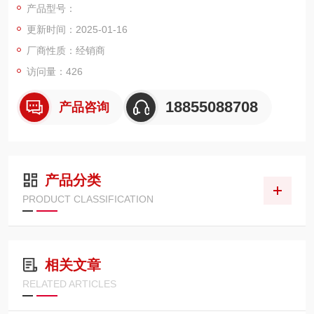
产品型号：
其部分能量被反射回来，被同一个天线接收。发射脉冲与接收脉
更新时间：2025-01-16
冲的时间间隔与天线到被测介质表面的距离成正比。 水利行业应
用特点 1、波束角小，能量集中，具有更强抗干扰能力。测量精
厂商性质：经销商
度高，可靠性强； 2、天线尺寸小，便于安装和加防尘罩等天线
访问量：426
防护装置； 3、重量轻，便于安装； 4、测量范围可达70米，覆
盖大型水库等水位测量； 5、多种输出电路接口与采集系统配
18855088708
产品咨询
合； 6、采用脉冲工作方式，雷达液位计发射功率极低，对人体
及环境均无伤害。
产品分类
PRODUCT CLASSIFICATION
相关文章
RELATED ARTICLES