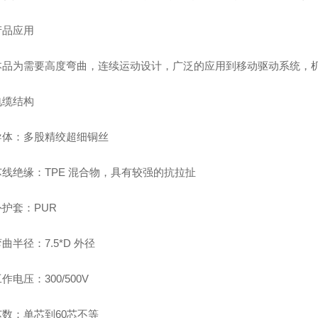
品应用
为需要高度弯曲，连续运动设计，广泛的应用到移动驱动系统，机
缆结构
：多股精绞超细铜丝
绝缘：TPE 混合物，具有较强的抗拉扯
套：PUR
径：7.5*D 外径
压：300/500V
：单芯到60芯不等