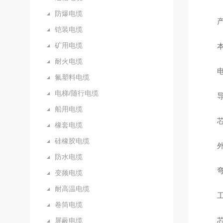
防爆电缆
产
铠装电缆
矿用电缆
本品
耐火电缆
电
氟塑料电缆
电梯/随行电缆
导体
船用电缆
芯线
橡套电缆
硅橡胶电缆
外护
防水电缆
弯曲半
变频电缆
耐高温电缆
工作电
卷筒电缆
芯数
屏蔽电缆