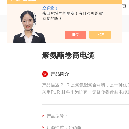
当前位置：
首页
欢迎您！
来自局域网的朋友！有什么可以帮
助您的吗？
聚氨酯卷筒电缆
产品简介
产品描述 PUR 是聚氨酯聚合材料，是一种优良的弹性体，因此具有防水，阻燃等特性 。 此款电缆
采用PUR 材料作为护套，无疑使得此款电
有无可挑剔的防水，防臭氧，防氧化，防酸碱
加长。同时使得在-35-85oC 使用成为现实。 产品应用 本品为需要高度弯曲，连续运动设计，广泛
的应用到移动驱动系统，机械人，拖链系统。 电缆结构 导体：多股精绞超细铜丝 芯线绝缘：TP
产品型号：
混合物，具有较强的抗拉扯 外护套：PUR 弯曲半径：7.5*D 外径 工作电压：300/500V 芯数：单芯
厂商性质：经销商
到60芯不等 截面由0.08-6.0 可选