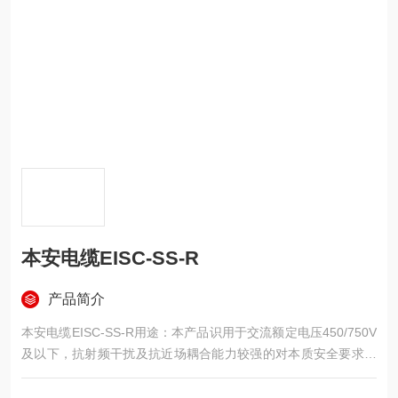
本安电缆EISC-SS-R
产品简介
本安电缆EISC-SS-R用途：本产品识用于交流额定电压450/750V
及以下，抗射频干扰及抗近场耦合能力较强的对本质安全要求的
敷设场所；也适用于有瓦斯爆炸环境运作的工业部门的集散系统
和本质安全电路信号传输等。 阻燃防爆型本质安全电缆(企业标