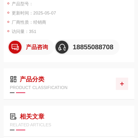
产品型号：
准)：本企业标准主要技术指标系参照IEC227(1979)出版物及英
更新时间：2025-05-07
国BS5308Part1标准资料编制 本安电缆EISC-SS-R使用条件： 1)
额定电压为450/750V。 2) 电缆导体的长期允许工作温度为7
厂商性质：经销商
0℃。 3) 电缆的敷设温度应不低于0℃，允许推荐的弯曲半径无
访问量：351
铠装电缆应不小于电缆外径的6倍。有铠装的电缆应不小于电缆外
径的12倍。
18855088708
产品咨询
产品分类
PRODUCT CLASSIFICATION
相关文章
RELATED ARTICLES