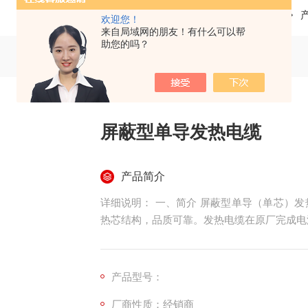
当前位置：
首页
欢迎您！
来自局域网的朋友！有什么可以帮
助您的吗？
屏蔽型单导发热电缆
产品简介
详细说明： 一、简介 屏蔽型单导（单芯）发热电缆采用发热材料为高性能合金电阻丝，配合地发
热芯结构，品质可靠。发热电缆在原厂完成电
术处理，充分保证接线可靠和整体防水、防腐
用，享有。 二、发热电缆工作原理 发热电缆内芯由冷线热线组成，外面由绝缘层、接地、屏蔽层
和外护套组成，发热电缆通电后，热线发热，
产品型号：
电缆，将热能通过热传导(对流)的方式和发出的8-
厂商性质：经销商
地面辐射供暖系统的组成及工作原理：供电线