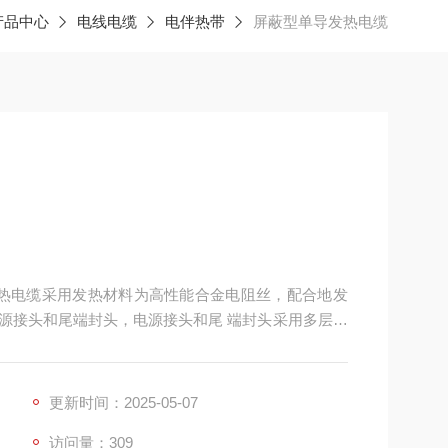
产品中心
电线电缆
电伴热带
屏蔽型单导发热电缆
源接头和尾端封头，电源接头和尾 端封头采用多层技
和绝缘性能。该系统在国内多个采暖项目中被广泛采
并在40～60℃的温度间运行，埋设在填充层内的发热
更新时间：2025-05-07
13um的远红外线辐射方式传给受热体。 发热电缆
访问量：309
路→变压器→低压配电装置→分户电度表→温控器→