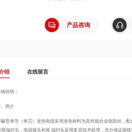
发热电缆→通过地板向室内辐射热量。 a. 以电力为能源； b. 以发热电缆作为发热体； c. 发热电缆
热传导机理。 三、结构 1、芯线： 芯线为具有正电阻温度系数的金属合金丝组成，线性额定功率为
18.5w/m。 2、绝缘层： 发热电缆耐高温绝缘层采用双层绝缘结构，绝缘层的质量好坏直接影响到
产品咨询
发热电缆的使用寿命，耐高温发热电缆绝缘层通过反
介绍
在线留言
细说明：
、简介
型单导（单芯）发热电缆采用发热材料为高性能合金电阻丝，配合
和尾端封头，电源接头和尾 端封头采用多层技术处理，充分保证接