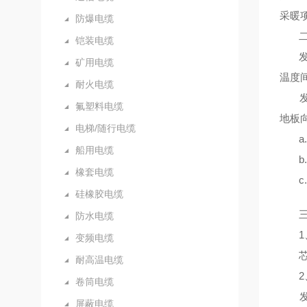
采暖
防爆电缆
二、
铠装电缆
发热
矿用电缆
温度
耐火电缆
发热
氟塑料电缆
地板
电梯/随行电缆
a.
船用电缆
b.
橡套电缆
c.
硅橡胶电缆
三
防水电缆
1、
变频电缆
芯线
耐高温电缆
2、
卷筒电缆
发热
屏蔽电缆