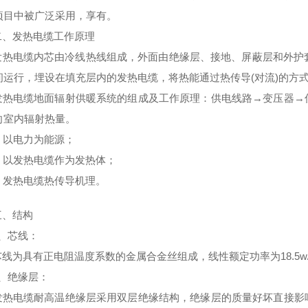
项目中被广泛采用，享有。
发热电缆工作原理
电缆内芯由冷线热线组成，外面由绝缘层、接地、屏蔽层和外护套组
间运行，埋设在填充层内的发热电缆，将热能通过热传导(对流)的方式
电缆地面辐射供暖系统的组成及工作原理：供电线路→变压器→低
向室内辐射热量。
 以电力为能源；
 以发热电缆作为发热体；
 发热电缆热传导机理。
、结构
芯线：
为具有正电阻温度系数的金属合金丝组成，线性额定功率为18.5w
绝缘层：
电缆耐高温绝缘层采用双层绝缘结构，绝缘层的质量好坏直接影响