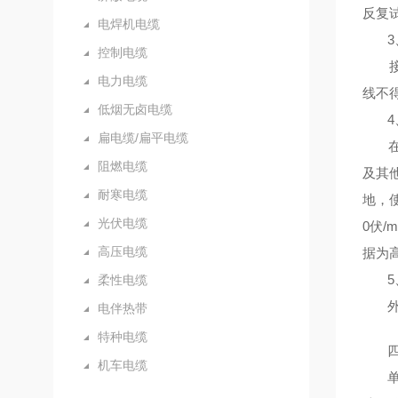
反复
电焊机电缆
3、
控制电缆
接地线
电力电缆
线不
低烟无卤电缆
4、
扁电缆/扁平电缆
在发
阻燃电缆
及其
耐寒电缆
地，
光伏电缆
0伏/
高压电缆
据为
5、
柔性电缆
外护
电伴热带
特种电缆
四、
机车电缆
单导