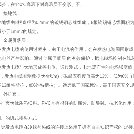
试验，在140℃高温下耐高温层不变形、不。
接地线：
由8根直径为0.4mm的镀锡铜芯线组成，8根镀锡铜芯线面积为1.0
得小于1mm2的规定。
金属屏蔽层：
热电缆的使用过程中，由于电流的作用，会在发热电缆周围形成电
他电器产生影响。通过金属屏蔽层 的有效保护，把电磁场控制在线
使发热电缆与大地形成等电位。通过测试，电地暖产生的电场强度值 是国
m，发热电缆实测数据为4伏/m)；磁感应强度值高为13%，低为6%
高13维特斯拉，低6维特斯拉）。远远低于国家标准，高于国家安全规
外护套：
套为优质PVC料。PVC具有很好的防腐蚀、防酸碱、抗老化作用，
的隐式接头方式
发热电缆在冷线与热线的连接上采用了拥有自主知识产权的 焊接